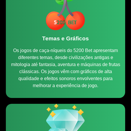
Temas e Gráficos
Os jogos de caça-níqueis do 5200 Bet apresentam
diferentes temas, desde civilizações antigas e
mitologia até fantasia, aventura e máquinas de frutas
clássicas. Os jogos vêm com gráficos de alta
qualidade e efeitos sonoros envolventes para
melhorar a experiência de jogo.