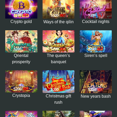
Crypto gold
Cocktail nights
Ways of the qilin
The queen’s
Siren’s spell
Qriental
banquet
prosperity
Crystopia
Christmas gift
New years bash
rush