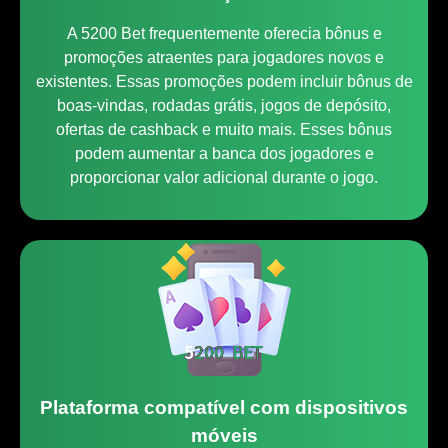
A 5200 Bet frequentemente oferecia bônus e
promoções atraentes para jogadores novos e
existentes. Essas promoções podem incluir bônus de
boas-vindas, rodadas grátis, jogos de depósito,
ofertas de cashback e muito mais. Esses bônus
podem aumentar a banca dos jogadores e
proporcionar valor adicional durante o jogo.
Plataforma compatível com dispositivos
móveis