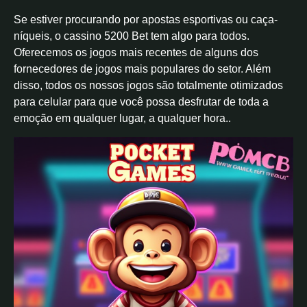
Se estiver procurando por apostas esportivas ou caça-
níqueis, o cassino 5200 Bet tem algo para todos.
Oferecemos os jogos mais recentes de alguns dos
fornecedores de jogos mais populares do setor. Além
disso, todos os nossos jogos são totalmente otimizados
para celular para que você possa desfrutar de toda a
emoção em qualquer lugar, a qualquer hora..