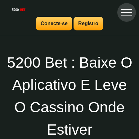
Conecte-se
Registro
5200 Bet : Baixe O
Aplicativo E Leve
O Cassino Onde
Estiver