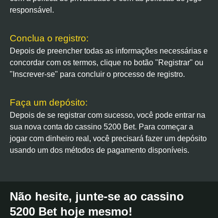
responsável.
Conclua o registro:
Depois de preencher todas as informações necessárias e
concordar com os termos, clique no botão "Registrar" ou
"Inscrever-se" para concluir o processo de registro.
Faça um depósito:
Depois de se registrar com sucesso, você pode entrar na
sua nova conta do cassino 5200 Bet. Para começar a
jogar com dinheiro real, você precisará fazer um depósito
usando um dos métodos de pagamento disponíveis.
Não hesite, junte-se ao cassino
5200 Bet hoje mesmo!