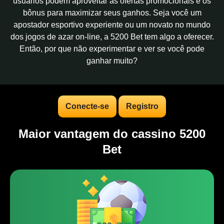
usuários podem aproveitar as ofertas promocionais e os
bônus para maximizar seus ganhos. Seja você um
apostador esportivo experiente ou um novato no mundo
dos jogos de azar on-line, a 5200 Bet tem algo a oferecer.
Então, por que não experimentar e ver se você pode
ganhar muito?
Conecte-se
Registro
Maior vantagem do cassino 5200
Bet