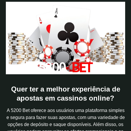
Quer ter a melhor experiência de
apostas em cassinos online?
A 5200 Bet oferece aos usuários uma plataforma simples
e segura para fazer suas apostas, com uma variedade de
opções de depósito e saque disponíveis. Além disso, os