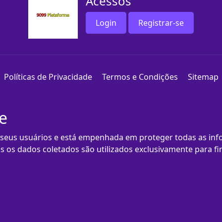
Acessos
Login
Registrar-se
Políticas de Privacidade
Termos e Condições
Sitemap
de
e seus usuários e está empenhada em proteger todas as in
 os dados coletados são utilizados exclusivamente para fi