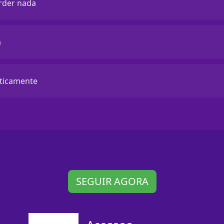
erder nada
a
aticamente
SEGUIR AGORA