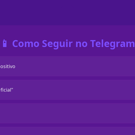
📱 Como Seguir no Telegram
ositivo
icial"