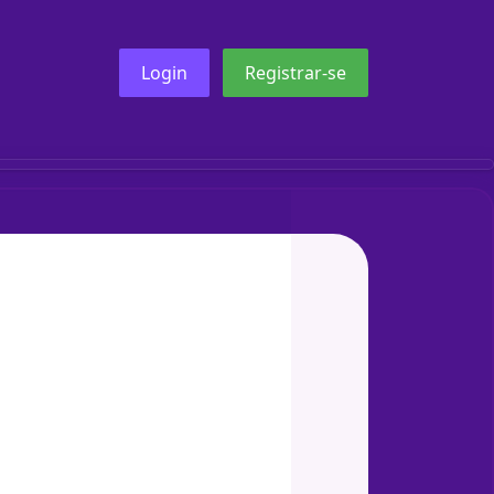
Login
Registrar-se