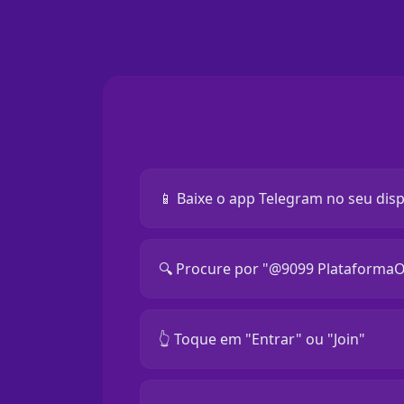
📱 Baixe o app Telegram no seu disp
🔍 Procure por "@9099 PlataformaOf
👆 Toque em "Entrar" ou "Join"