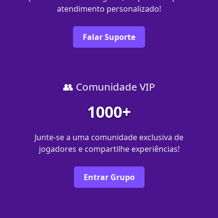
atendimento personalizado!
Falar Suporte
👥 Comunidade VIP
1000+
Junte-se a uma comunidade exclusiva de
jogadores e compartilhe experiências!
Entrar Grupo