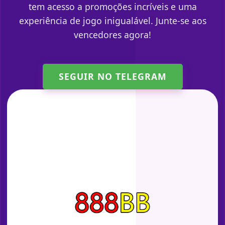
tem acesso a promoções incríveis e uma
experiência de jogo inigualável. Junte-se aos
vencedores agora!
SEGUIR NO TELEGRAM