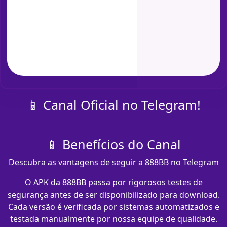
📱 Canal Oficial no Telegram!
📱 Benefícios do Canal
Descubra as vantagens de seguir a 888BB no Telegram
O APK da 888BB passa por rigorosos testes de
segurança antes de ser disponibilizado para download.
Cada versão é verificada por sistemas automatizados e
testada manualmente por nossa equipe de qualidade.