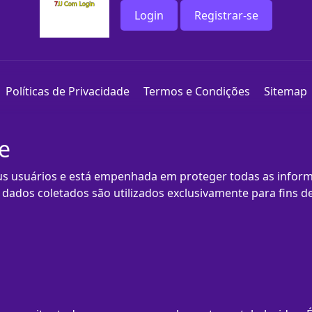
Login
Registrar-se
Políticas de Privacidade
Termos e Condições
Sitemap
de
seus usuários e está empenhada em proteger todas as infor
dados coletados são utilizados exclusivamente para fins d