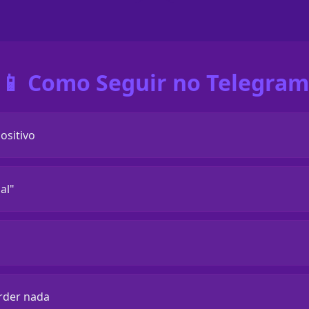
📱 Como Seguir no Telegram
ositivo
al"
erder nada