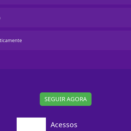
a
aticamente
SEGUIR AGORA
Acessos