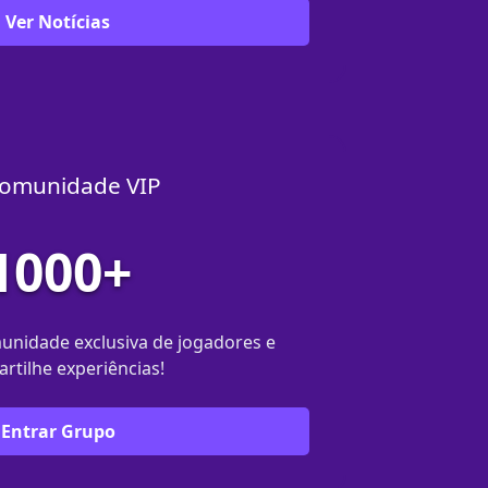
Ver Notícias
Comunidade VIP
1000+
unidade exclusiva de jogadores e
rtilhe experiências!
Entrar Grupo