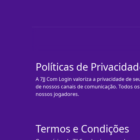
Políticas de Privacida
A 7JJ Com Login valoriza a privacidade de 
de nossos canais de comunicação. Todos os 
nossos jogadores.
Termos e Condições