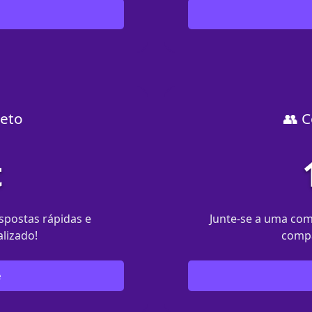
reto
👥 
t
espostas rápidas e
Junte-se a uma com
lizado!
compa
e