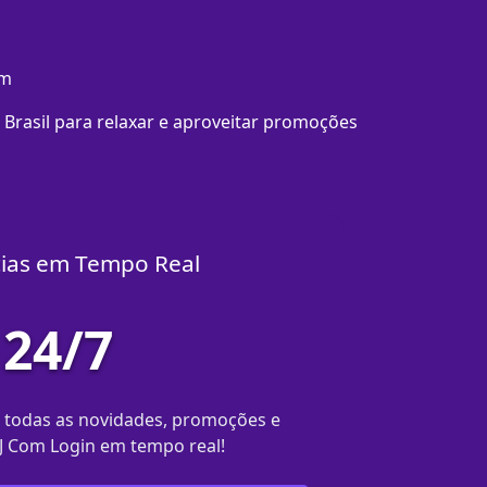
am
 Brasil para relaxar e aproveitar promoções
cias em Tempo Real
24/7
e todas as novidades, promoções e
JJ Com Login em tempo real!