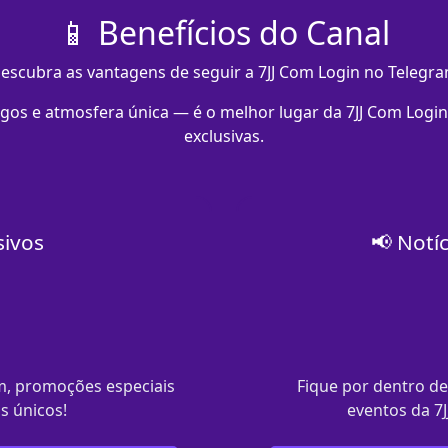
📱 Benefícios do Canal
escubra as vantagens de seguir a 7JJ Com Login no Telegr
gos e atmosfera única — é o melhor lugar da 7JJ Com Login
exclusivas.
sivos
📢 Notí
m, promoções especiais
Fique por dentro d
s únicos!
eventos da 7