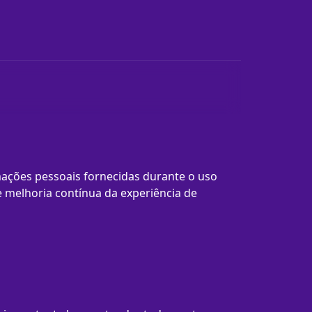
mações pessoais fornecidas durante o uso
e melhoria contínua da experiência de