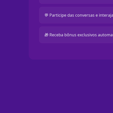
💬 Participe das conversas e interaj
🎁 Receba bônus exclusivos autom