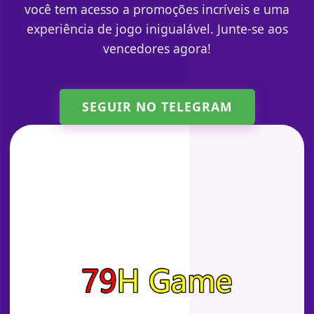
você tem acesso a promoções incríveis e uma
experiência de jogo inigualável. Junte-se aos
vencedores agora!
SEGUIR NO TELEGRAM