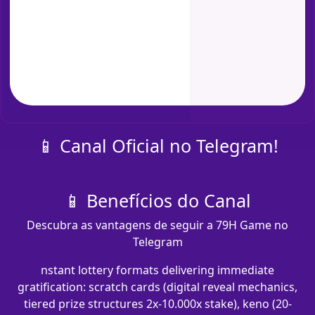
📱 Canal Oficial no Telegram!
📱 Benefícios do Canal
Descubra as vantagens de seguir a 79H Game no
Telegram
nstant lottery formats delivering immediate
gratification: scratch cards (digital reveal mechanics,
tiered prize structures 2x-10.000x stake), keno (20-