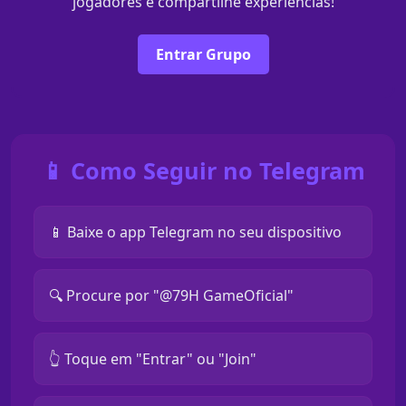
jogadores e compartilhe experiências!
Entrar Grupo
📱 Como Seguir no Telegram
📱 Baixe o app Telegram no seu dispositivo
🔍 Procure por "@79H GameOficial"
👆 Toque em "Entrar" ou "Join"