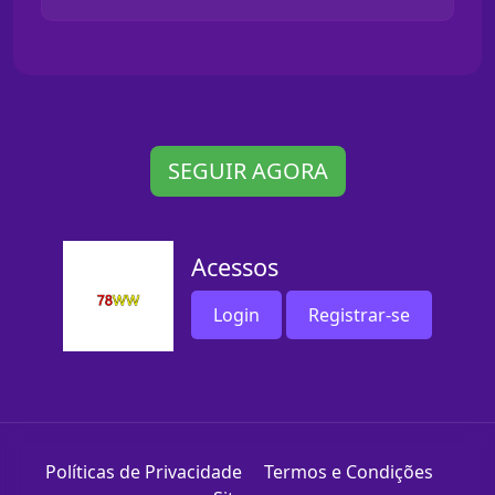
SEGUIR AGORA
Acessos
Login
Registrar-se
Políticas de Privacidade
Termos e Condições