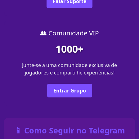
Falar Suporte
👥 Comunidade VIP
1000+
Junte-se a uma comunidade exclusiva de
jogadores e compartilhe experiências!
Entrar Grupo
📱 Como Seguir no Telegram