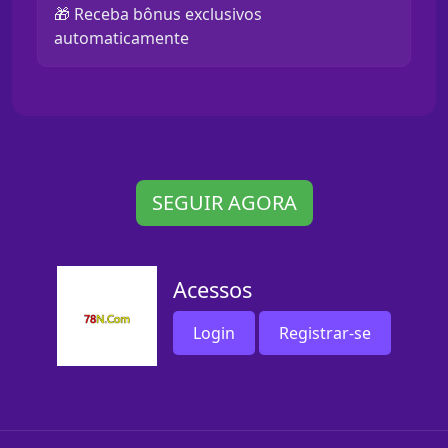
🎁 Receba bônus exclusivos
automaticamente
SEGUIR AGORA
Acessos
Login
Registrar-se