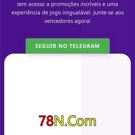
tem acesso a promoções incríveis e uma
experiência de jogo inigualável. Junte-se aos
vencedores agora!
SEGUIR NO TELEGRAM