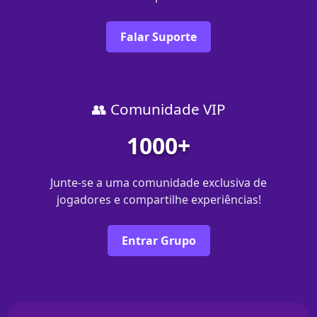
Falar Suporte
👥 Comunidade VIP
1000+
Junte-se a uma comunidade exclusiva de
jogadores e compartilhe experiências!
Entrar Grupo