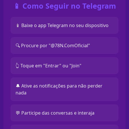
📱 Como Seguir no Telegram
📱 Baixe o app Telegram no seu dispositivo
🔍 Procure por "@78N.ComOficial"
👆 Toque em "Entrar" ou "Join"
🔔 Ative as notificações para não perder
nada
💬 Participe das conversas e interaja