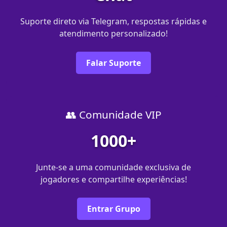
Suporte direto via Telegram, respostas rápidas e
atendimento personalizado!
Falar Suporte
👥 Comunidade VIP
1000+
Junte-se a uma comunidade exclusiva de
jogadores e compartilhe experiências!
Entrar Grupo