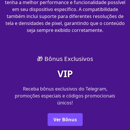
tenha a melhor performance e funcionalidade possível
em seu dispositivo específico. A compatibilidade
também inclui suporte para diferentes resoluções de
tela e densidades de pixel, garantindo que o conteúdo
seja sempre exibido corretamente.
🎁 Bônus Exclusivos
VIP
Receba bônus exclusivos do Telegram,
promoções especiais e códigos promocionais
únicos!
Ver Bônus