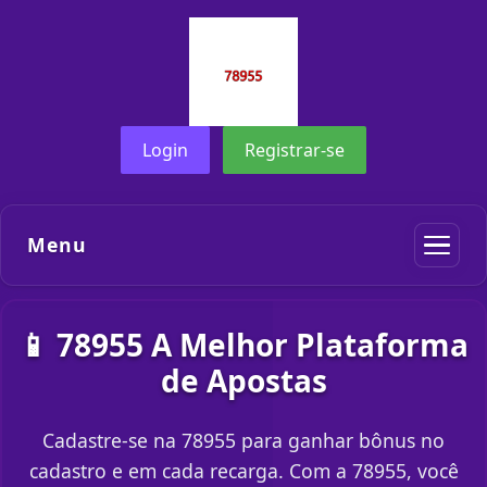
Login
Registrar-se
Menu
📱 78955 A Melhor Plataforma
de Apostas
Cadastre-se na 78955 para ganhar bônus no
cadastro e em cada recarga. Com a 78955, você