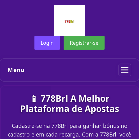
Login
Registrar-se
Menu
📱 778Brl A Melhor
Plataforma de Apostas
Cadastre-se na 778Brl para ganhar bônus no
cadastro e em cada recarga. Com a 778Brl, você