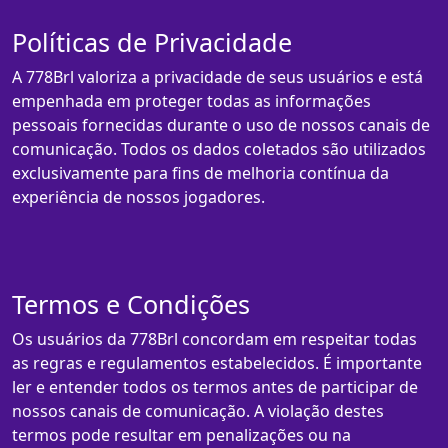
Políticas de Privacidade
A 778Brl valoriza a privacidade de seus usuários e está
empenhada em proteger todas as informações
pessoais fornecidas durante o uso de nossos canais de
comunicação. Todos os dados coletados são utilizados
exclusivamente para fins de melhoria contínua da
experiência de nossos jogadores.
Termos e Condições
Os usuários da 778Brl concordam em respeitar todas
as regras e regulamentos estabelecidos. É importante
ler e entender todos os termos antes de participar de
nossos canais de comunicação. A violação destes
termos pode resultar em penalizações ou na