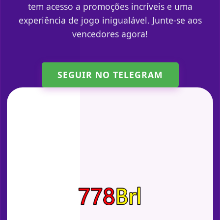
tem acesso a promoções incríveis e uma
experiência de jogo inigualável. Junte-se aos
vencedores agora!
SEGUIR NO TELEGRAM