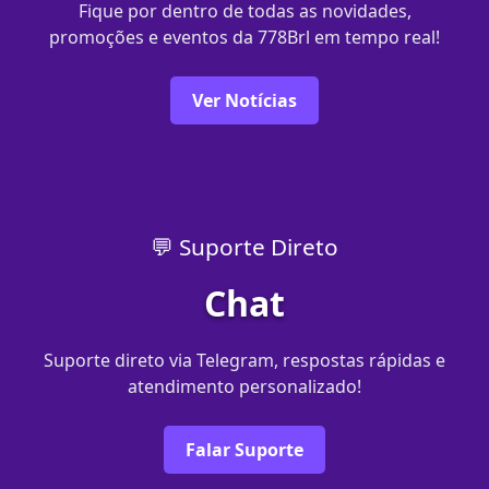
Fique por dentro de todas as novidades,
promoções e eventos da 778Brl em tempo real!
Ver Notícias
💬 Suporte Direto
Chat
Suporte direto via Telegram, respostas rápidas e
atendimento personalizado!
Falar Suporte