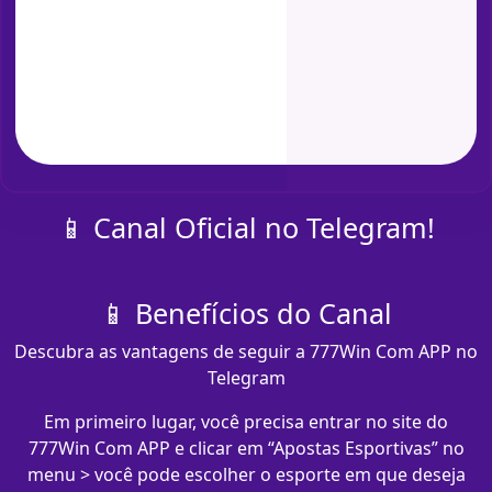
📱 Canal Oficial no Telegram!
📱 Benefícios do Canal
Descubra as vantagens de seguir a 777Win Com APP no
Telegram
Em primeiro lugar, você precisa entrar no site do
777Win Com APP e clicar em “Apostas Esportivas” no
menu > você pode escolher o esporte em que deseja