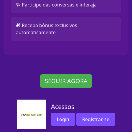
💬 Participe das conversas e interaja
🎁 Receba bônus exclusivos
automaticamente
SEGUIR AGORA
Acessos
Login
Registrar-se