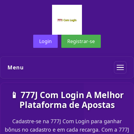
Login
Registrar-se
Menu
📱 777J Com Login A Melhor
Plataforma de Apostas
Cadastre-se na 777J Com Login para ganhar
bônus no cadastro e em cada recarga. Com a 777J