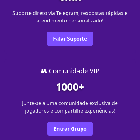
Suporte direto via Telegram, respostas rápidas e
atendimento personalizado!
Falar Suporte
👥 Comunidade VIP
1000+
Junte-se a uma comunidade exclusiva de
jogadores e compartilhe experiências!
Entrar Grupo