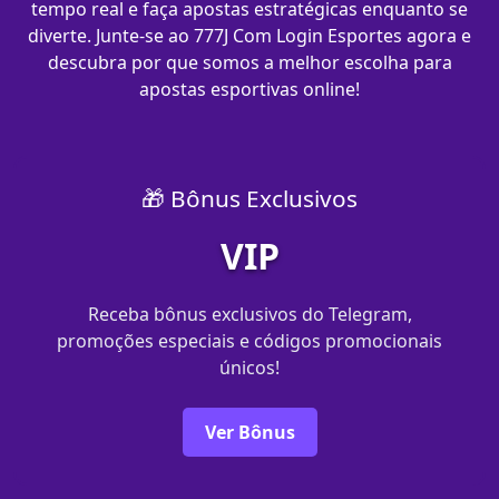
tempo real e faça apostas estratégicas enquanto se
diverte. Junte-se ao 777J Com Login Esportes agora e
descubra por que somos a melhor escolha para
apostas esportivas online!
🎁 Bônus Exclusivos
VIP
Receba bônus exclusivos do Telegram,
promoções especiais e códigos promocionais
únicos!
Ver Bônus