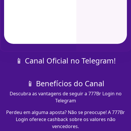
📱 Canal Oficial no Telegram!
📱 Benefícios do Canal
Descubra as vantagens de seguir a 777Br Login no
Telegram
Perdeu em alguma aposta? Não se preocupe! A 777Br
Login oferece cashback sobre os valores não
vencedores.