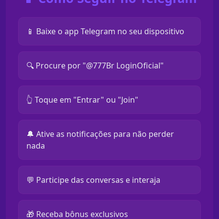
📱 Baixe o app Telegram no seu dispositivo
🔍 Procure por "@777Br LoginOficial"
👆 Toque em "Entrar" ou "Join"
🔔 Ative as notificações para não perder
nada
💬 Participe das conversas e interaja
🎁 Receba bônus exclusivos