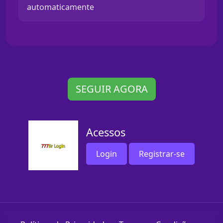
automaticamente
SEGUIR AGORA
Acessos
Login
Registrar-se