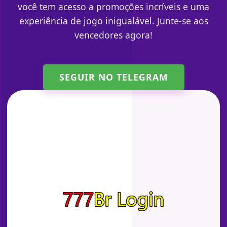
você tem acesso a promoções incríveis e uma
experiência de jogo inigualável. Junte-se aos
vencedores agora!
SEGUIR NO TELEGRAM