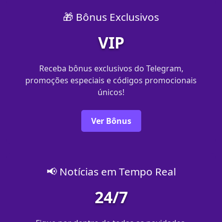
🎁 Bônus Exclusivos
VIP
Receba bônus exclusivos do Telegram,
promoções especiais e códigos promocionais
únicos!
Ver Bônus
📢 Notícias em Tempo Real
24/7