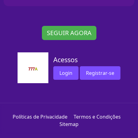
SEGUIR AGORA
Acessos
Login
Registrar-se
Políticas de Privacidade
Termos e Condições
Sitemap