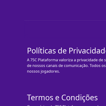
Políticas de Privacida
A 75C Plataforma valoriza a privacidade de
de nossos canais de comunicação. Todos os 
nossos jogadores.
Termos e Condições