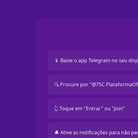
📱 Baixe o app Telegram no seu disp
🔍 Procure por "@75C PlataformaOfi
👆 Toque em "Entrar" ou "Join"
🔔 Ative as notificações para não p