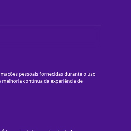
ormações pessoais fornecidas durante o uso
e melhoria contínua da experiência de