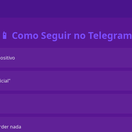
📱 Como Seguir no Telegram
ositivo
cial"
erder nada