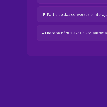
💬 Participe das conversas e interaj
🎁 Receba bônus exclusivos autom