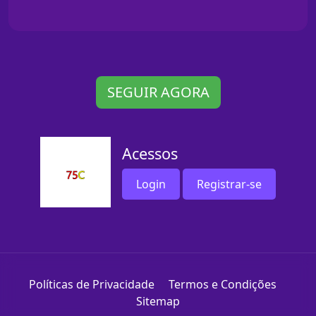
SEGUIR AGORA
Acessos
Login
Registrar-se
Políticas de Privacidade
Termos e Condições
Sitemap