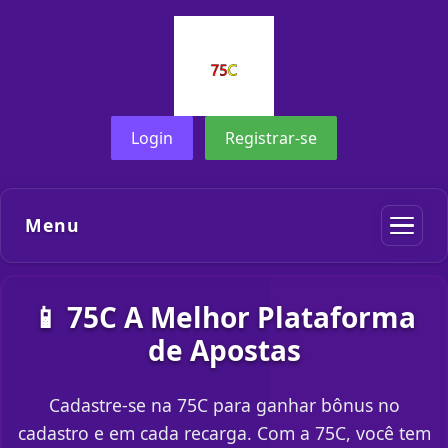
Login
Registrar-se
Menu
📱 75C A Melhor Plataforma
de Apostas
Cadastre-se na 75C para ganhar bônus no
cadastro e em cada recarga. Com a 75C, você tem