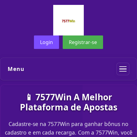
Login
Registrar-se
Menu
📱 7577Win A Melhor
Plataforma de Apostas
Cadastre-se na 7577Win para ganhar bônus no
cadastro e em cada recarga. Com a 7577Win, você