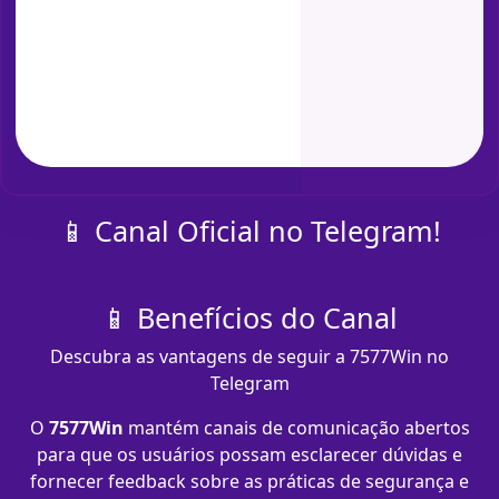
📱 Canal Oficial no Telegram!
📱 Benefícios do Canal
Descubra as vantagens de seguir a 7577Win no
Telegram
O
7577Win
mantém canais de comunicação abertos
para que os usuários possam esclarecer dúvidas e
fornecer feedback sobre as práticas de segurança e