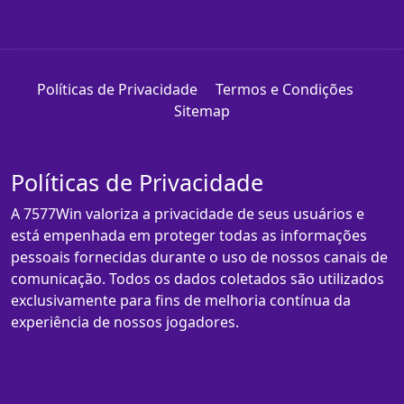
Políticas de Privacidade
Termos e Condições
Sitemap
Políticas de Privacidade
A 7577Win valoriza a privacidade de seus usuários e
está empenhada em proteger todas as informações
pessoais fornecidas durante o uso de nossos canais de
comunicação. Todos os dados coletados são utilizados
exclusivamente para fins de melhoria contínua da
experiência de nossos jogadores.