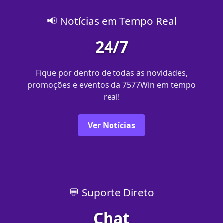
📢 Notícias em Tempo Real
24/7
Fique por dentro de todas as novidades,
promoções e eventos da 7577Win em tempo
real!
Ver Notícias
💬 Suporte Direto
Chat