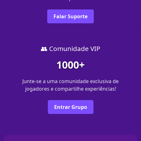
Falar Suporte
👥 Comunidade VIP
1000+
Junte-se a uma comunidade exclusiva de
jogadores e compartilhe experiências!
Entrar Grupo