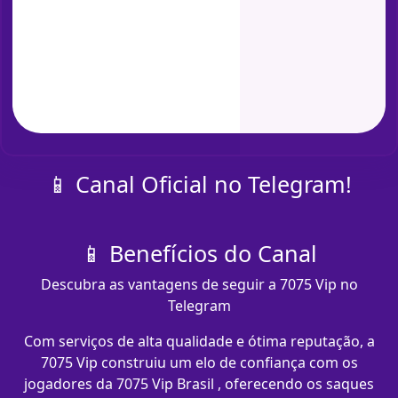
📱 Canal Oficial no Telegram!
📱 Benefícios do Canal
Descubra as vantagens de seguir a 7075 Vip no
Telegram
Com serviços de alta qualidade e ótima reputação, a
7075 Vip construiu um elo de confiança com os
jogadores da 7075 Vip Brasil , oferecendo os saques