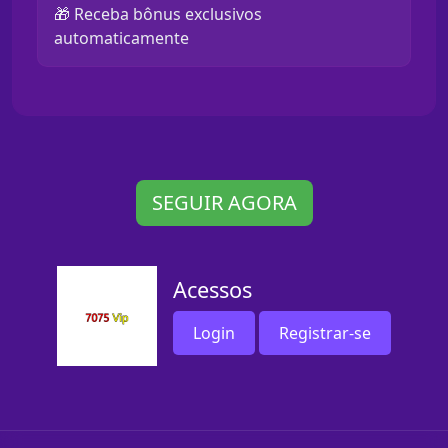
🎁 Receba bônus exclusivos
automaticamente
SEGUIR AGORA
Acessos
Login
Registrar-se