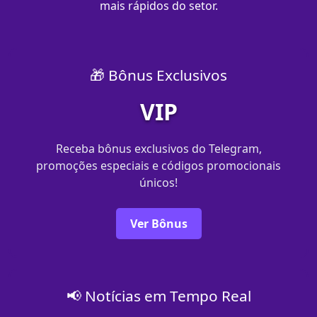
mais rápidos do setor.
🎁 Bônus Exclusivos
VIP
Receba bônus exclusivos do Telegram,
promoções especiais e códigos promocionais
únicos!
Ver Bônus
📢 Notícias em Tempo Real