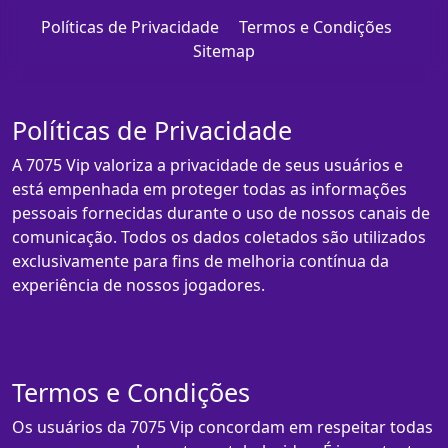
Políticas de Privacidade
Termos e Condições
Sitemap
Políticas de Privacidade
A 7075 Vip valoriza a privacidade de seus usuários e
está empenhada em proteger todas as informações
pessoais fornecidas durante o uso de nossos canais de
comunicação. Todos os dados coletados são utilizados
exclusivamente para fins de melhoria contínua da
experiência de nossos jogadores.
Termos e Condições
Os usuários da 7075 Vip concordam em respeitar todas