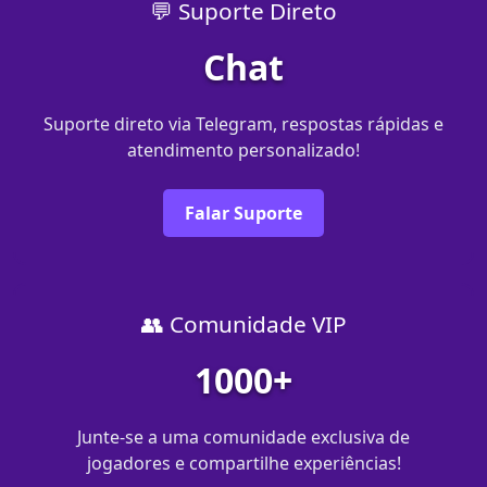
💬 Suporte Direto
Chat
Suporte direto via Telegram, respostas rápidas e
atendimento personalizado!
Falar Suporte
👥 Comunidade VIP
1000+
Junte-se a uma comunidade exclusiva de
jogadores e compartilhe experiências!