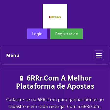
Login
Registrar-se
Menu
📱 6RRr.Com A Melhor
Plataforma de Apostas
Cadastre-se na 6RRr.Com para ganhar bônus no
cadastro e em cada recarga. Com a 6RRr.Com,