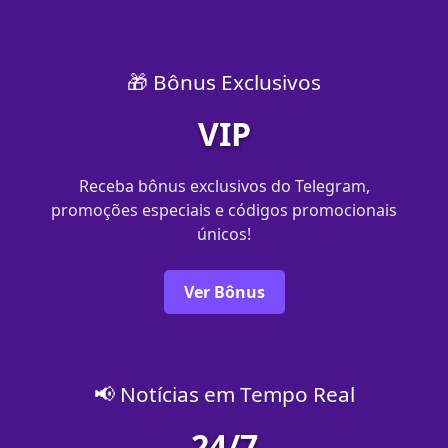
🎁 Bônus Exclusivos
VIP
Receba bônus exclusivos do Telegram,
promoções especiais e códigos promocionais
únicos!
Ver Bônus
📢 Notícias em Tempo Real
24/7