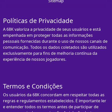
Sitemap
Políticas de Privacidade
A 68K valoriza a privacidade de seus usuários e está
empenhada em proteger todas as informações
pessoais fornecidas durante o uso de nossos canais de
comunicação. Todos os dados coletados são utilizados
exclusivamente para fins de melhoria contínua da
experiência de nossos jogadores.
Termos e Condições
Os usuários da 68K concordam em respeitar todas as
regras e regulamentos estabelecidos. É importante ler
e entender todos os termos antes de participar de