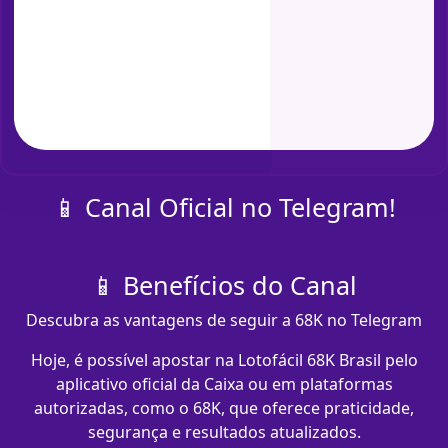
📱 Canal Oficial no Telegram!
📱 Benefícios do Canal
Descubra as vantagens de seguir a 68K no Telegram
Hoje, é possível apostar na Lotofácil 68K Brasil pelo
aplicativo oficial da Caixa ou em plataformas
autorizadas, como o 68K, que oferece praticidade,
segurança e resultados atualizados.