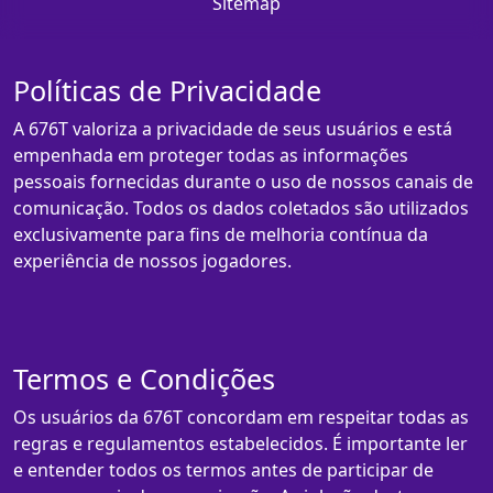
Sitemap
Políticas de Privacidade
A 676T valoriza a privacidade de seus usuários e está
empenhada em proteger todas as informações
pessoais fornecidas durante o uso de nossos canais de
comunicação. Todos os dados coletados são utilizados
exclusivamente para fins de melhoria contínua da
experiência de nossos jogadores.
Termos e Condições
Os usuários da 676T concordam em respeitar todas as
regras e regulamentos estabelecidos. É importante ler
e entender todos os termos antes de participar de