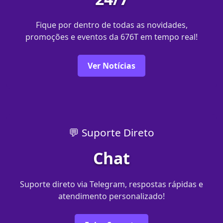
Fique por dentro de todas as novidades,
promoções e eventos da 676T em tempo real!
Ver Notícias
💬 Suporte Direto
Chat
Suporte direto via Telegram, respostas rápidas e
atendimento personalizado!