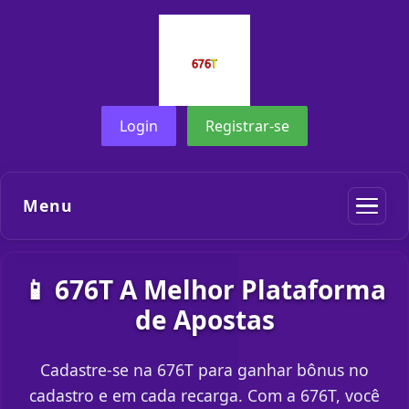
Login
Registrar-se
Menu
📱 676T A Melhor Plataforma
de Apostas
Cadastre-se na 676T para ganhar bônus no
cadastro e em cada recarga. Com a 676T, você