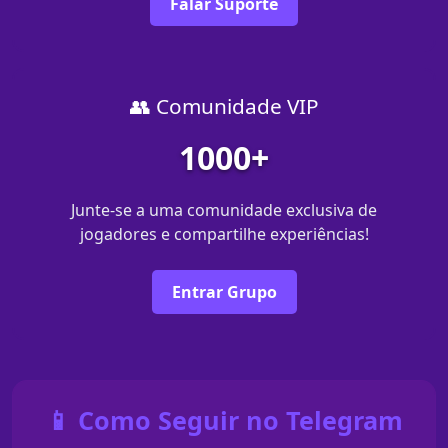
Falar Suporte
👥 Comunidade VIP
1000+
Junte-se a uma comunidade exclusiva de
jogadores e compartilhe experiências!
Entrar Grupo
📱 Como Seguir no Telegram