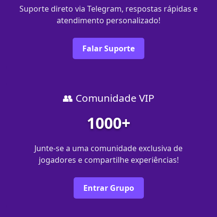
Suporte direto via Telegram, respostas rápidas e
atendimento personalizado!
Falar Suporte
👥 Comunidade VIP
1000+
Junte-se a uma comunidade exclusiva de
jogadores e compartilhe experiências!
Entrar Grupo