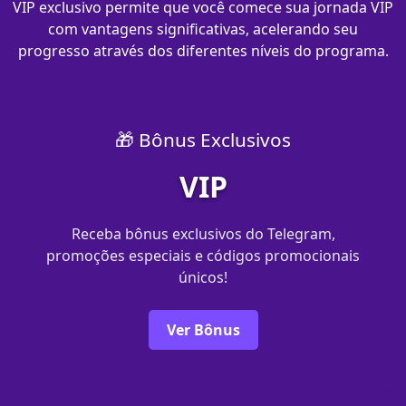
VIP exclusivo permite que você comece sua jornada VIP
com vantagens significativas, acelerando seu
progresso através dos diferentes níveis do programa.
🎁 Bônus Exclusivos
VIP
Receba bônus exclusivos do Telegram,
promoções especiais e códigos promocionais
únicos!
Ver Bônus