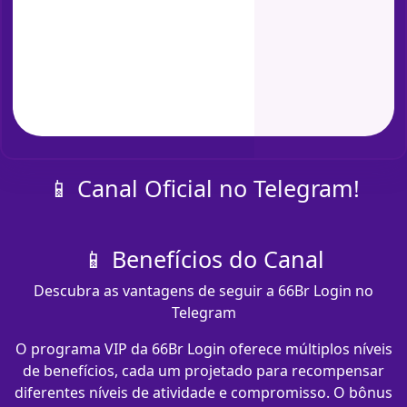
📱 Canal Oficial no Telegram!
📱 Benefícios do Canal
Descubra as vantagens de seguir a 66Br Login no
Telegram
O programa VIP da 66Br Login oferece múltiplos níveis
de benefícios, cada um projetado para recompensar
diferentes níveis de atividade e compromisso. O bônus