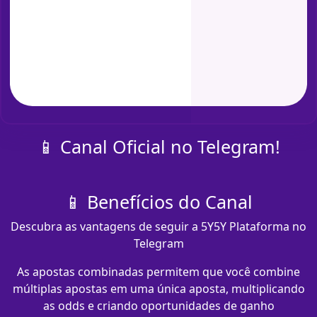
📱 Canal Oficial no Telegram!
📱 Benefícios do Canal
Descubra as vantagens de seguir a 5Y5Y Plataforma no
Telegram
As apostas combinadas permitem que você combine
múltiplas apostas em uma única aposta, multiplicando
as odds e criando oportunidades de ganho