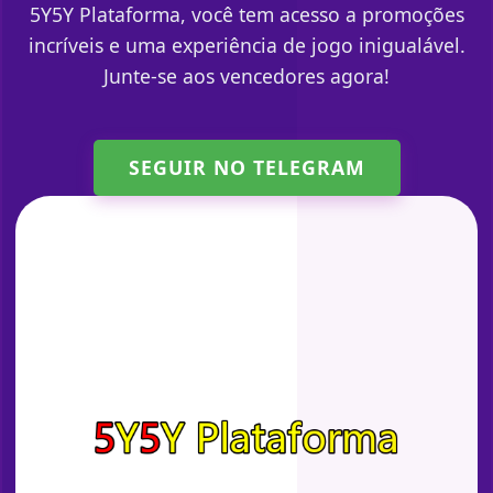
5Y5Y Plataforma, você tem acesso a promoções
incríveis e uma experiência de jogo inigualável.
Junte-se aos vencedores agora!
SEGUIR NO TELEGRAM