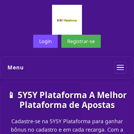
Login
Registrar-se
Menu
📱 5Y5Y Plataforma A Melhor
Plataforma de Apostas
Cadastre-se na 5Y5Y Plataforma para ganhar
bônus no cadastro e em cada recarga. Com a