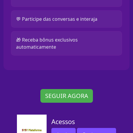
💬 Participe das conversas e interaja
🎁 Receba bônus exclusivos
automaticamente
SEGUIR AGORA
Acessos