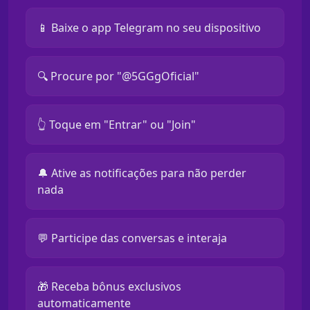
📱 Baixe o app Telegram no seu dispositivo
🔍 Procure por "@5GGgOficial"
👆 Toque em "Entrar" ou "Join"
🔔 Ative as notificações para não perder
nada
💬 Participe das conversas e interaja
🎁 Receba bônus exclusivos
automaticamente