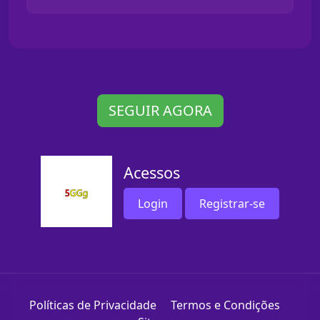
SEGUIR AGORA
Acessos
Login
Registrar-se
Políticas de Privacidade
Termos e Condições