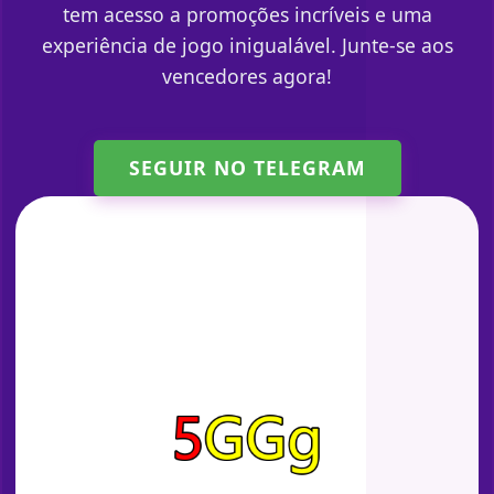
tem acesso a promoções incríveis e uma
experiência de jogo inigualável. Junte-se aos
vencedores agora!
SEGUIR NO TELEGRAM