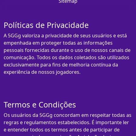
Sitemap
Políticas de Privacidade
A 5GGg valoriza a privacidade de seus usuários e está
empenhada em proteger todas as informações
pessoais fornecidas durante o uso de nossos canais de
comunicação. Todos os dados coletados são utilizados
exclusivamente para fins de melhoria contínua da
experiência de nossos jogadores.
Termos e Condições
Os usuários da 5GGg concordam em respeitar todas as
regras e regulamentos estabelecidos. É importante ler
e entender todos os termos antes de participar de