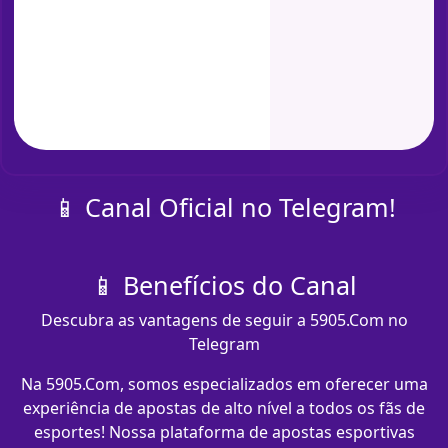
📱 Canal Oficial no Telegram!
📱 Benefícios do Canal
Descubra as vantagens de seguir a 5905.Com no
Telegram
Na 5905.Com, somos especializados em oferecer uma
experiência de apostas de alto nível a todos os fãs de
esportes! Nossa plataforma de apostas esportivas