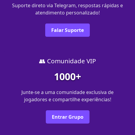
Suporte direto via Telegram, respostas rápidas e
atendimento personalizado!
Falar Suporte
👥 Comunidade VIP
1000+
Junte-se a uma comunidade exclusiva de
jogadores e compartilhe experiências!
Entrar Grupo