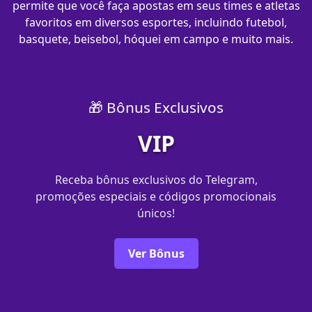
permite que você faça apostas em seus times e atletas
favoritos em diversos esportes, incluindo futebol,
basquete, beisebol, hóquei em campo e muito mais.
🎁 Bônus Exclusivos
VIP
Receba bônus exclusivos do Telegram,
promoções especiais e códigos promocionais
únicos!
Ver Bônus