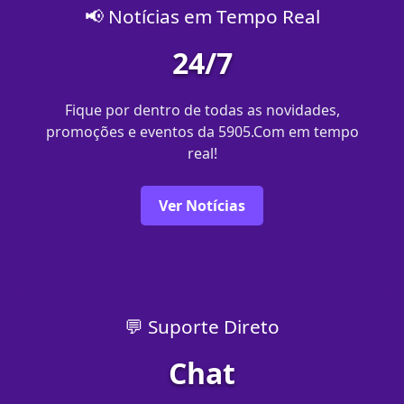
📢 Notícias em Tempo Real
24/7
Fique por dentro de todas as novidades,
promoções e eventos da 5905.Com em tempo
real!
Ver Notícias
💬 Suporte Direto
Chat