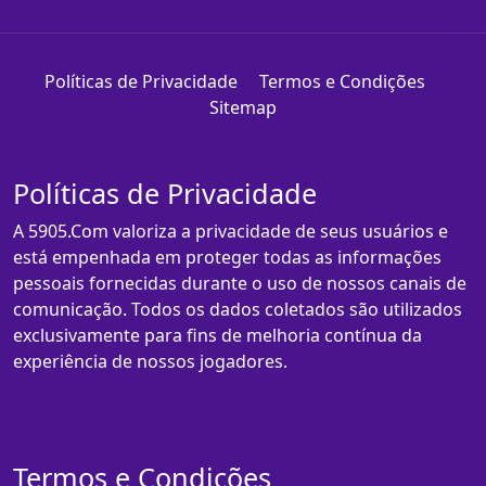
Políticas de Privacidade
Termos e Condições
Sitemap
Políticas de Privacidade
A 5905.Com valoriza a privacidade de seus usuários e
está empenhada em proteger todas as informações
pessoais fornecidas durante o uso de nossos canais de
comunicação. Todos os dados coletados são utilizados
exclusivamente para fins de melhoria contínua da
experiência de nossos jogadores.
Termos e Condições