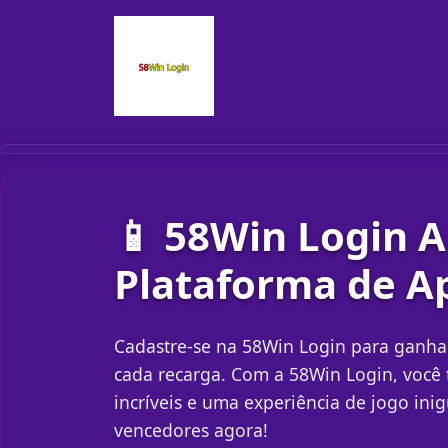
📱 58Win Login 
Plataforma de A
Cadastre-se na 58Win Login para ganha
cada recarga. Com a 58Win Login, você
incríveis e uma experiência de jogo inig
vencedores agora!