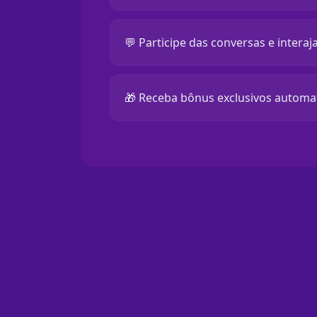
💬 Participe das conversas e interaj
🎁 Receba bônus exclusivos autom