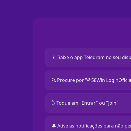
📱 Baixe o app Telegram no seu disp
🔍 Procure por "@58Win LoginOficia
👆 Toque em "Entrar" ou "Join"
🔔 Ative as notificações para não p