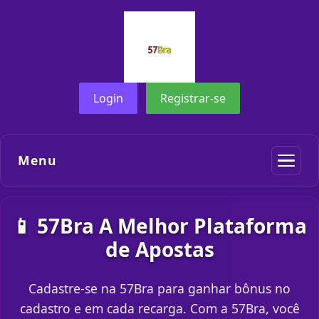
Login
Registrar-se
Menu
📱 57Bra A Melhor Plataforma
de Apostas
Cadastre-se na 57Bra para ganhar bônus no
cadastro e em cada recarga. Com a 57Bra, você