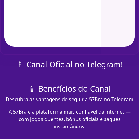
📱 Canal Oficial no Telegram!
📱 Benefícios do Canal
Descubra as vantagens de seguir a 57Bra no Telegram
A 57Bra é a plataforma mais confiável da internet —
com jogos quentes, bônus oficiais e saques
instantâneos.