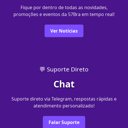
Fique por dentro de todas as novidades,
promoções e eventos da 57Bra em tempo real!
Ver Notícias
💬 Suporte Direto
Chat
Suporte direto via Telegram, respostas rápidas e
atendimento personalizado!
Falar Suporte