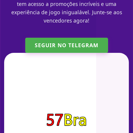
tem acesso a promoções incríveis e uma
experiência de jogo inigualável. Junte-se aos
vencedores agora!
SEGUIR NO TELEGRAM