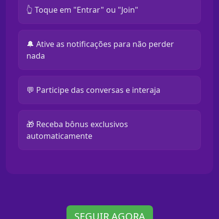
👆 Toque em "Entrar" ou "Join"
🔔 Ative as notificações para não perder
nada
💬 Participe das conversas e interaja
🎁 Receba bônus exclusivos
automaticamente
SEGUIR AGORA