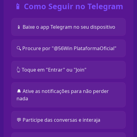
📱 Como Seguir no Telegram
📱 Baixe o app Telegram no seu dispositivo
🔍 Procure por "@56Win PlataformaOficial"
👆 Toque em "Entrar" ou "Join"
🔔 Ative as notificações para não perder
nada
💬 Participe das conversas e interaja