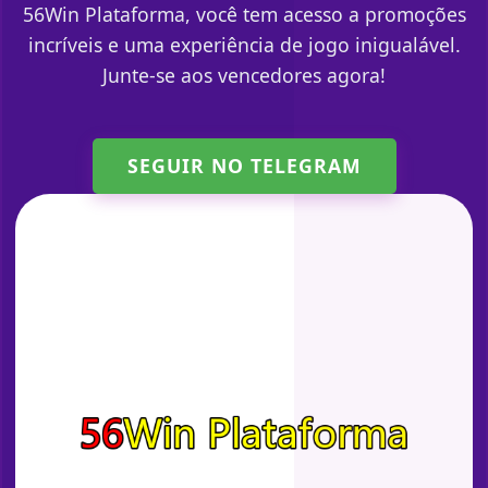
56Win Plataforma, você tem acesso a promoções
incríveis e uma experiência de jogo inigualável.
Junte-se aos vencedores agora!
SEGUIR NO TELEGRAM