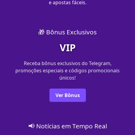
e apostas fáceis.
🎁 Bônus Exclusivos
VIP
Receba bônus exclusivos do Telegram,
promoções especiais e códigos promocionais
únicos!
Ver Bônus
📢 Notícias em Tempo Real