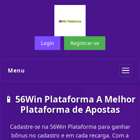
Login
Registrar-se
Menu
📱 56Win Plataforma A Melhor
Plataforma de Apostas
Cadastre-se na 56Win Plataforma para ganhar
bônus no cadastro e em cada recarga. Com a