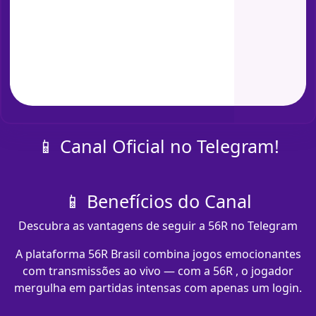
📱 Canal Oficial no Telegram!
📱 Benefícios do Canal
Descubra as vantagens de seguir a 56R no Telegram
A plataforma 56R Brasil combina jogos emocionantes
com transmissões ao vivo — com a 56R , o jogador
mergulha em partidas intensas com apenas um login.