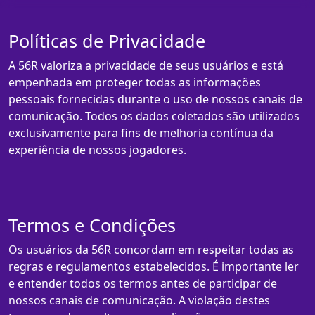
Políticas de Privacidade
A 56R valoriza a privacidade de seus usuários e está
empenhada em proteger todas as informações
pessoais fornecidas durante o uso de nossos canais de
comunicação. Todos os dados coletados são utilizados
exclusivamente para fins de melhoria contínua da
experiência de nossos jogadores.
Termos e Condições
Os usuários da 56R concordam em respeitar todas as
regras e regulamentos estabelecidos. É importante ler
e entender todos os termos antes de participar de
nossos canais de comunicação. A violação destes