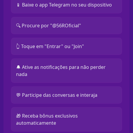
📱 Baixe o app Telegram no seu dispositivo
🔍 Procure por "@56ROficial"
👆 Toque em "Entrar" ou "Join"
🔔 Ative as notificações para não perder
nada
💬 Participe das conversas e interaja
🎁 Receba bônus exclusivos
automaticamente