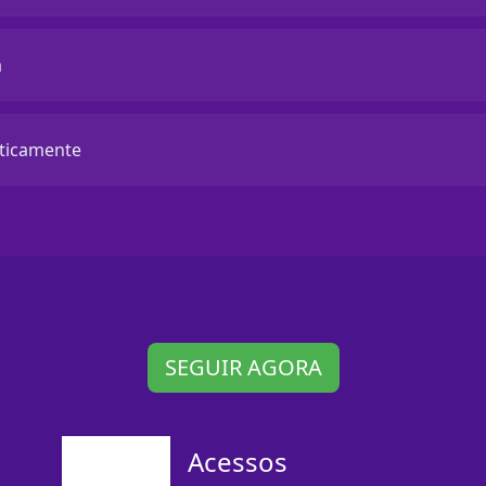
a
aticamente
SEGUIR AGORA
Acessos