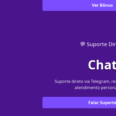
Ver Bônus
💬 Suporte Di
Cha
Suporte direto via Telegram, r
atendimento persona
Falar Suport