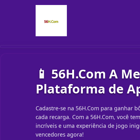
📱 56H.Com A Me
Plataforma de A
Cadastre-se na 56H.Com para ganhar b
cada recarga. Com a 56H.Com, você te
incríveis e uma experiência de jogo inig
vencedores agora!