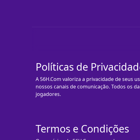
Políticas de Privacida
A 56H.Com valoriza a privacidade de seus 
nossos canais de comunicação. Todos os dad
jogadores.
Termos e Condições