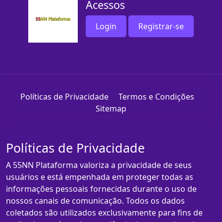
Acessos
Login
Registrar-se
Políticas de Privacidade
Termos e Condições
Sitemap
Políticas de Privacidade
A 55NN Plataforma valoriza a privacidade de seus
usuários e está empenhada em proteger todas as
informações pessoais fornecidas durante o uso de
nossos canais de comunicação. Todos os dados
coletados são utilizados exclusivamente para fins de