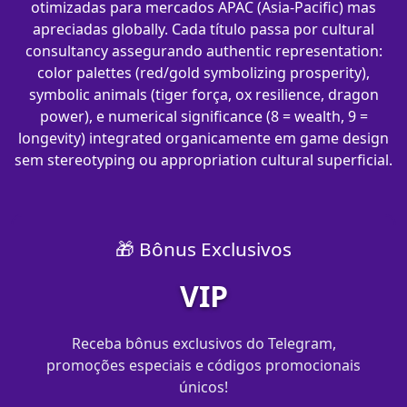
otimizadas para mercados APAC (Asia-Pacific) mas
apreciadas globally. Cada título passa por cultural
consultancy assegurando authentic representation:
color palettes (red/gold symbolizing prosperity),
symbolic animals (tiger força, ox resilience, dragon
power), e numerical significance (8 = wealth, 9 =
longevity) integrated organicamente em game design
sem stereotyping ou appropriation cultural superficial.
🎁 Bônus Exclusivos
VIP
Receba bônus exclusivos do Telegram,
promoções especiais e códigos promocionais
únicos!