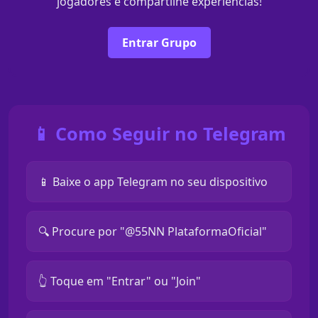
jogadores e compartilhe experiências!
Entrar Grupo
📱 Como Seguir no Telegram
📱 Baixe o app Telegram no seu dispositivo
🔍 Procure por "@55NN PlataformaOficial"
👆 Toque em "Entrar" ou "Join"