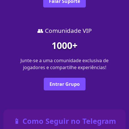
Falar Suporte
👥 Comunidade VIP
1000+
Junte-se a uma comunidade exclusiva de
jogadores e compartilhe experiências!
Entrar Grupo
📱 Como Seguir no Telegram