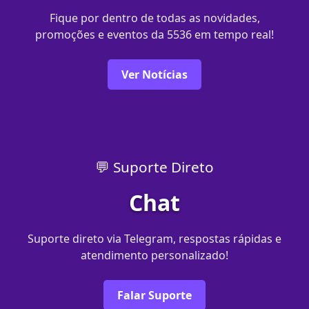
Fique por dentro de todas as novidades,
promoções e eventos da 5536 em tempo real!
Ver Notícias
💬 Suporte Direto
Chat
Suporte direto via Telegram, respostas rápidas e
atendimento personalizado!
Falar Suporte