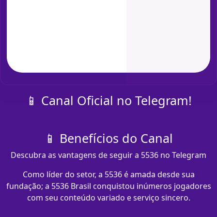
📱 Canal Oficial no Telegram!
📱 Benefícios do Canal
Descubra as vantagens de seguir a 5536 no Telegram
Como líder do setor, a 5536 é amada desde sua
fundação; a 5536 Brasil conquistou inúmeros jogadores
com seu conteúdo variado e serviço sincero.