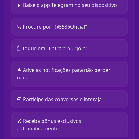
📱 Baixe o app Telegram no seu dispositivo
🔍 Procure por "@5536Oficial"
👆 Toque em "Entrar" ou "Join"
🔔 Ative as notificações para não perder
nada
💬 Participe das conversas e interaja
🎁 Receba bônus exclusivos
automaticamente