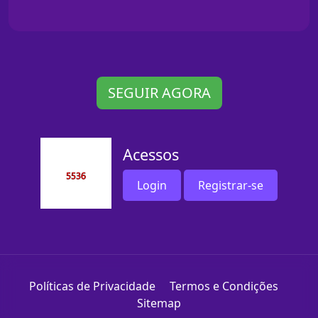
SEGUIR AGORA
Acessos
Login
Registrar-se
Políticas de Privacidade
Termos e Condições
Sitemap