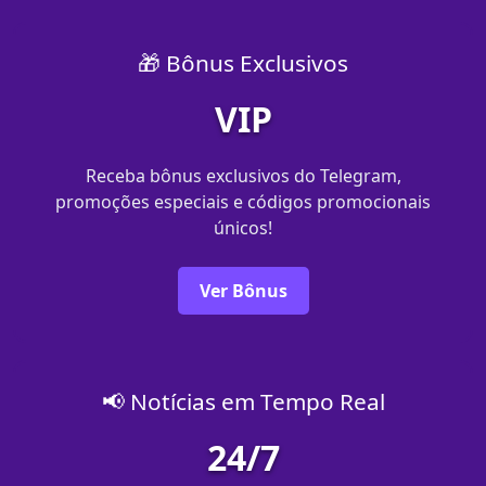
🎁 Bônus Exclusivos
VIP
Receba bônus exclusivos do Telegram,
promoções especiais e códigos promocionais
únicos!
Ver Bônus
📢 Notícias em Tempo Real
24/7