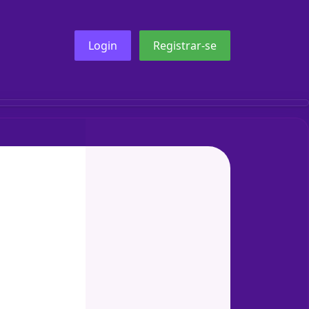
Login
Registrar-se