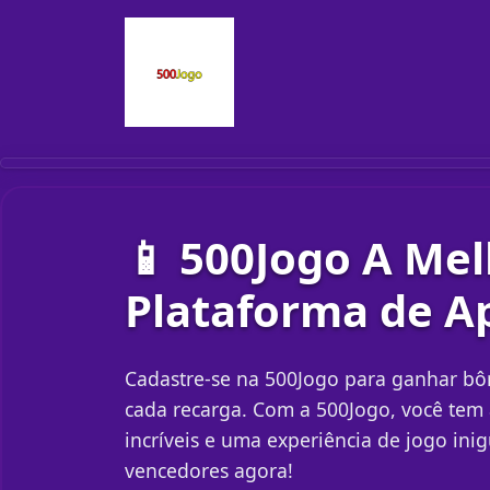
📱 500Jogo A Me
Plataforma de A
Cadastre-se na 500Jogo para ganhar bô
cada recarga. Com a 500Jogo, você tem
incríveis e uma experiência de jogo inig
vencedores agora!