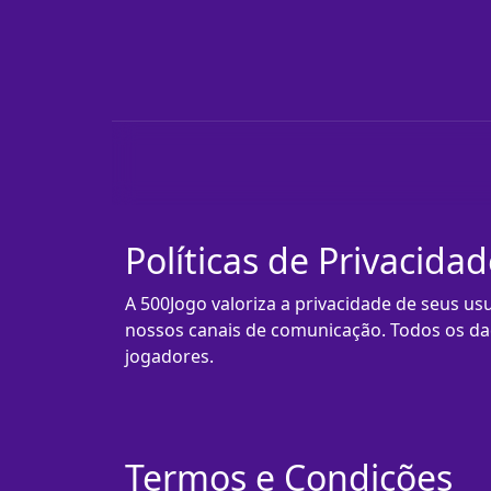
Políticas de Privacida
A 500Jogo valoriza a privacidade de seus u
nossos canais de comunicação. Todos os dad
jogadores.
Termos e Condições