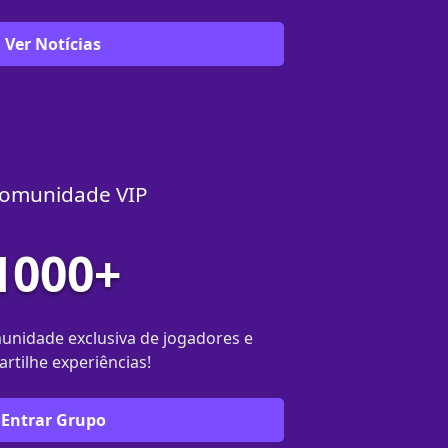
Ver Notícias
Comunidade VIP
1000+
unidade exclusiva de jogadores e
rtilhe experiências!
Entrar Grupo