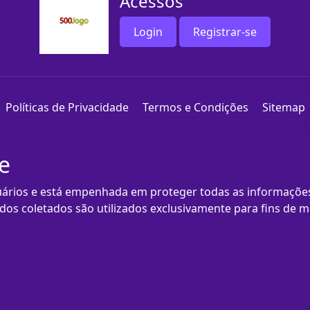
Acessos
Login
Registrar-se
Políticas de Privacidade
Termos e Condições
Sitemap
de
suários e está empenhada em proteger todas as informaçõe
os coletados são utilizados exclusivamente para fins de m