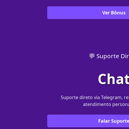
Ver Bônus
💬 Suporte Di
Cha
Suporte direto via Telegram, r
atendimento persona
Falar Suport