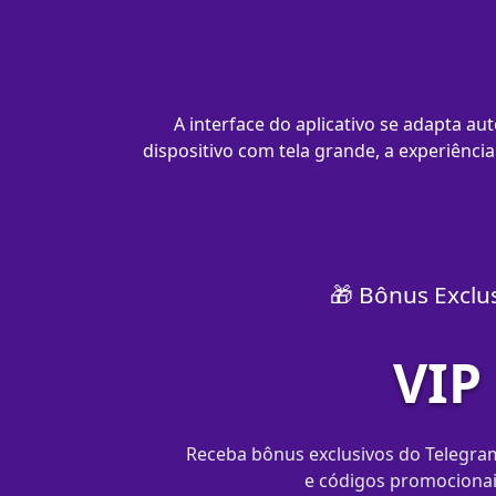
A interface do aplicativo se adapta a
dispositivo com tela grande, a experiênc
🎁 Bônus Exclu
VIP
Receba bônus exclusivos do Telegra
e códigos promocionai