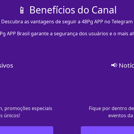
📱 Benefícios do Canal
Descubra as vantagens de seguir a 48Pg APP no Telegram
8Pg APP Brasil garante a segurança dos usuários e o mais a
sivos
📢 Notí
m, promoções especiais
Fique por dentro d
s únicos!
eventos da