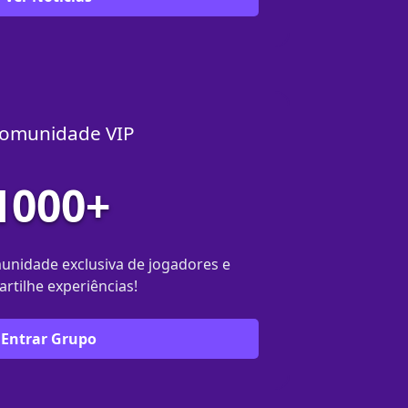
Comunidade VIP
1000+
unidade exclusiva de jogadores e
rtilhe experiências!
Entrar Grupo