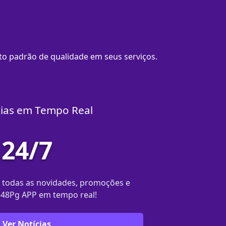
lto padrão de qualidade em seus serviços.
cias em Tempo Real
24/7
e todas as novidades, promoções e
 48Pg APP em tempo real!
Ver Notícias