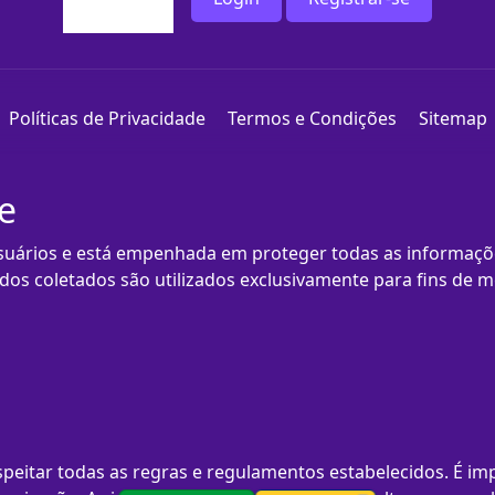
Políticas de Privacidade
Termos e Condições
Sitemap
de
usuários e está empenhada em proteger todas as informaçõ
os coletados são utilizados exclusivamente para fins de m
eitar todas as regras e regulamentos estabelecidos. É imp