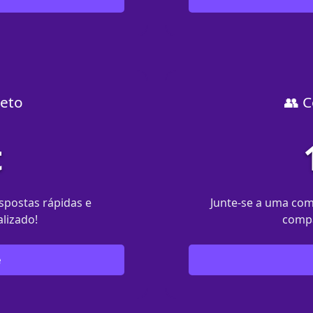
reto
👥 
t
espostas rápidas e
Junte-se a uma com
lizado!
compa
e