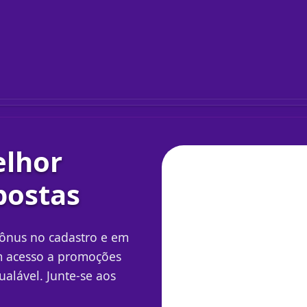
elhor
postas
ônus no cadastro e em
m acesso a promoções
ualável. Junte-se aos