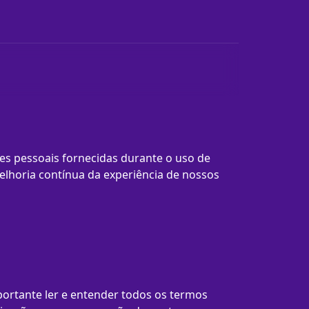
es pessoais fornecidas durante o uso de
elhoria contínua da experiência de nossos
ortante ler e entender todos os termos