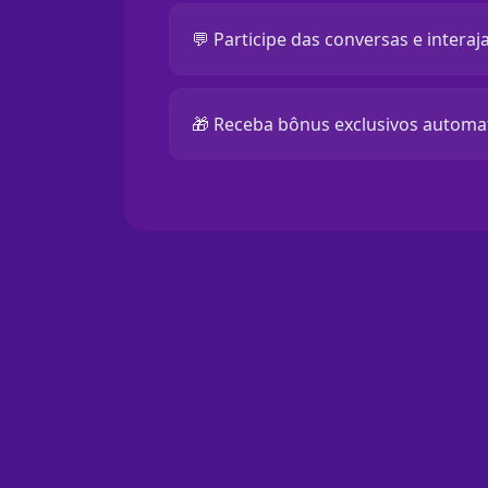
💬 Participe das conversas e interaj
🎁 Receba bônus exclusivos autom