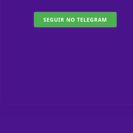
SEGUIR NO TELEGRAM