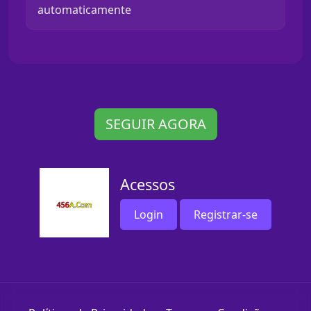
automaticamente
SEGUIR AGORA
Acessos
Login
Registrar-se