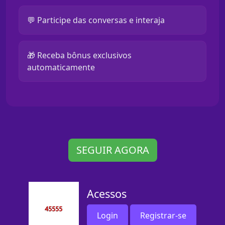
💬 Participe das conversas e interaja
🎁 Receba bônus exclusivos
automaticamente
SEGUIR AGORA
Acessos
Login
Registrar-se