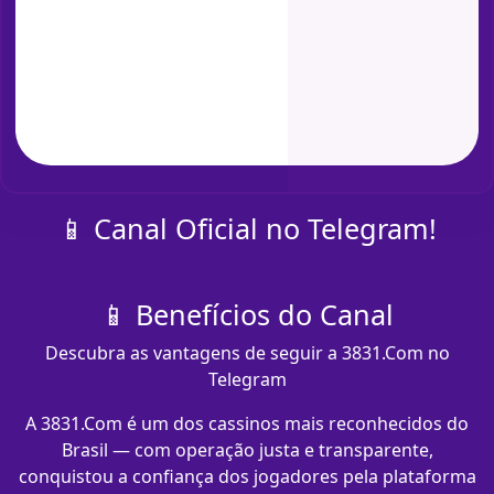
📱 Canal Oficial no Telegram!
📱 Benefícios do Canal
Descubra as vantagens de seguir a 3831.Com no
Telegram
A 3831.Com é um dos cassinos mais reconhecidos do
Brasil — com operação justa e transparente,
conquistou a confiança dos jogadores pela plataforma