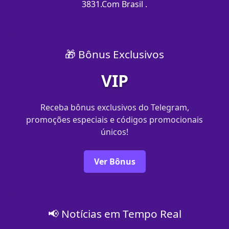
3831.Com Brasil .
🎁 Bônus Exclusivos
VIP
Receba bônus exclusivos do Telegram,
promoções especiais e códigos promocionais
únicos!
Ver Bônus
📢 Notícias em Tempo Real