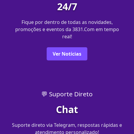
24/7
Fique por dentro de todas as novidades,
promoções e eventos da 3831.Com em tempo
real!
Ver Notícias
💬 Suporte Direto
Chat
Suporte direto via Telegram, respostas rápidas e
atendimento personalizado!