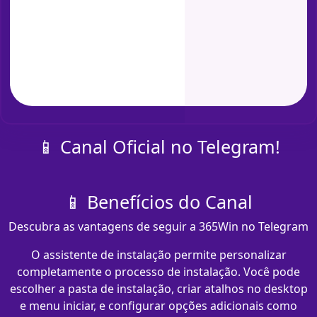
📱 Canal Oficial no Telegram!
📱 Benefícios do Canal
Descubra as vantagens de seguir a 365Win no Telegram
O assistente de instalação permite personalizar
completamente o processo de instalação. Você pode
escolher a pasta de instalação, criar atalhos no desktop
e menu iniciar, e configurar opções adicionais como