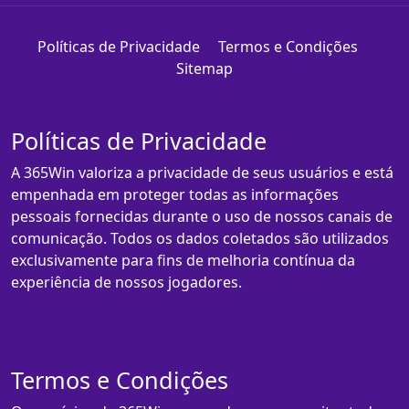
Políticas de Privacidade
Termos e Condições
Sitemap
Políticas de Privacidade
A 365Win valoriza a privacidade de seus usuários e está
empenhada em proteger todas as informações
pessoais fornecidas durante o uso de nossos canais de
comunicação. Todos os dados coletados são utilizados
exclusivamente para fins de melhoria contínua da
experiência de nossos jogadores.
Termos e Condições