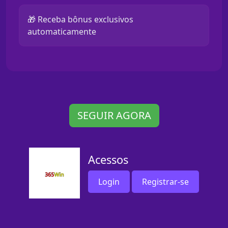
🎁 Receba bônus exclusivos
automaticamente
SEGUIR AGORA
Acessos
Login
Registrar-se