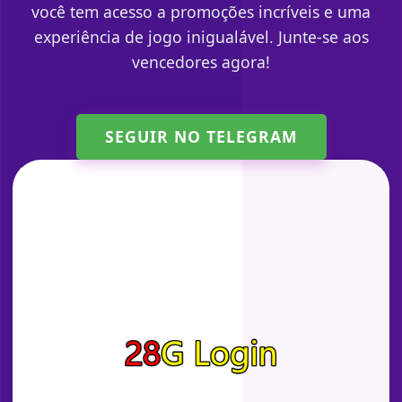
você tem acesso a promoções incríveis e uma
experiência de jogo inigualável. Junte-se aos
vencedores agora!
SEGUIR NO TELEGRAM