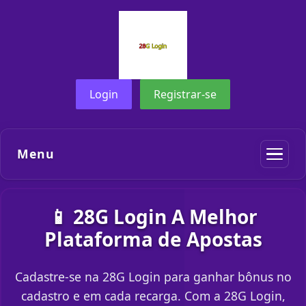
Login
Registrar-se
Menu
📱 28G Login A Melhor
Plataforma de Apostas
Cadastre-se na 28G Login para ganhar bônus no
cadastro e em cada recarga. Com a 28G Login,