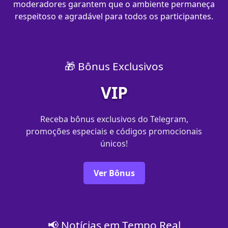
moderadores garantem que o ambiente permaneça
respeitoso e agradável para todos os participantes.
🎁 Bônus Exclusivos
VIP
Receba bônus exclusivos do Telegram,
promoções especiais e códigos promocionais
únicos!
Ver Bônus
📢 Notícias em Tempo Real