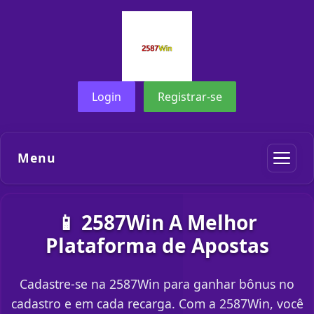
Login
Registrar-se
Menu
📱 2587Win A Melhor
Plataforma de Apostas
Cadastre-se na 2587Win para ganhar bônus no
cadastro e em cada recarga. Com a 2587Win, você