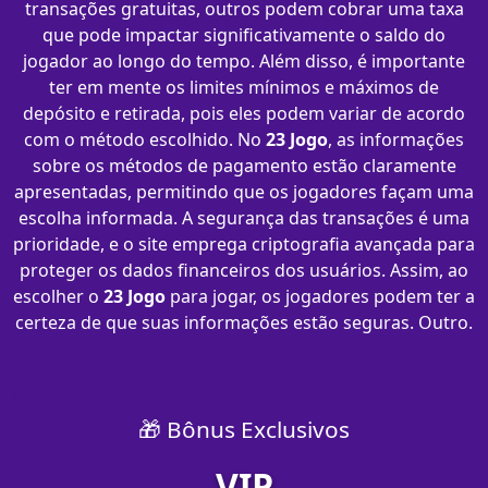
transações gratuitas, outros podem cobrar uma taxa
que pode impactar significativamente o saldo do
jogador ao longo do tempo. Além disso, é importante
ter em mente os limites mínimos e máximos de
depósito e retirada, pois eles podem variar de acordo
com o método escolhido. No
23 Jogo
, as informações
sobre os métodos de pagamento estão claramente
apresentadas, permitindo que os jogadores façam uma
escolha informada. A segurança das transações é uma
prioridade, e o site emprega criptografia avançada para
proteger os dados financeiros dos usuários. Assim, ao
escolher o
23 Jogo
para jogar, os jogadores podem ter a
certeza de que suas informações estão seguras. Outro.
🎁 Bônus Exclusivos
VIP