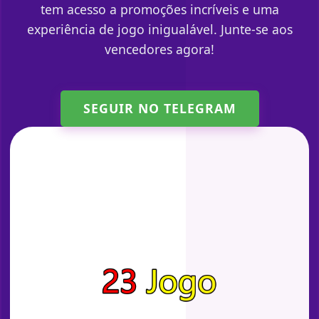
tem acesso a promoções incríveis e uma
experiência de jogo inigualável. Junte-se aos
vencedores agora!
SEGUIR NO TELEGRAM