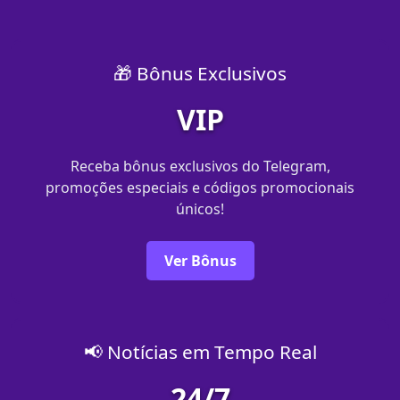
🎁 Bônus Exclusivos
VIP
Receba bônus exclusivos do Telegram,
promoções especiais e códigos promocionais
únicos!
Ver Bônus
📢 Notícias em Tempo Real
24/7