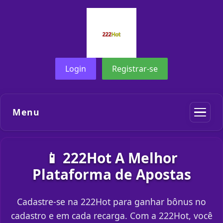
Login
Registrar-se
Menu
📱 222Hot A Melhor
Plataforma de Apostas
Cadastre-se na 222Hot para ganhar bônus no
cadastro e em cada recarga. Com a 222Hot, você