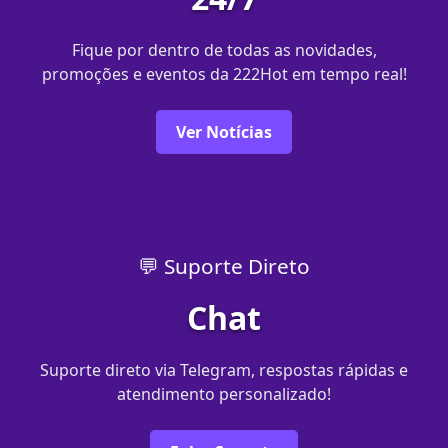
Fique por dentro de todas as novidades,
promoções e eventos da 222Hot em tempo real!
Ver Notícias
💬 Suporte Direto
Chat
Suporte direto via Telegram, respostas rápidas e
atendimento personalizado!