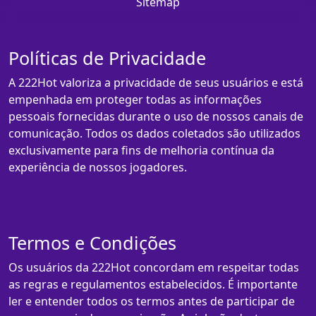
Sitemap
Políticas de Privacidade
A 222Hot valoriza a privacidade de seus usuários e está
empenhada em proteger todas as informações
pessoais fornecidas durante o uso de nossos canais de
comunicação. Todos os dados coletados são utilizados
exclusivamente para fins de melhoria contínua da
experiência de nossos jogadores.
Termos e Condições
Os usuários da 222Hot concordam em respeitar todas
as regras e regulamentos estabelecidos. É importante
ler e entender todos os termos antes de participar de