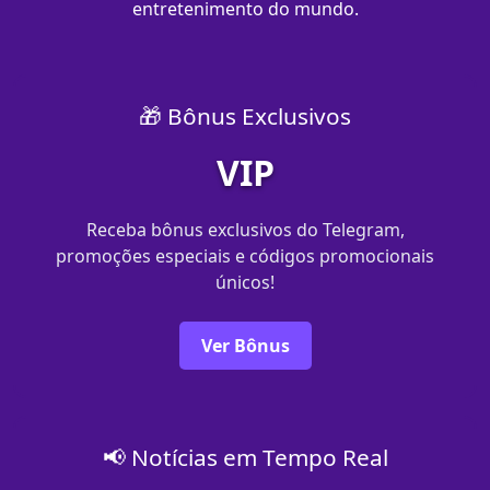
entretenimento do mundo.
🎁 Bônus Exclusivos
VIP
Receba bônus exclusivos do Telegram,
promoções especiais e códigos promocionais
únicos!
Ver Bônus
📢 Notícias em Tempo Real