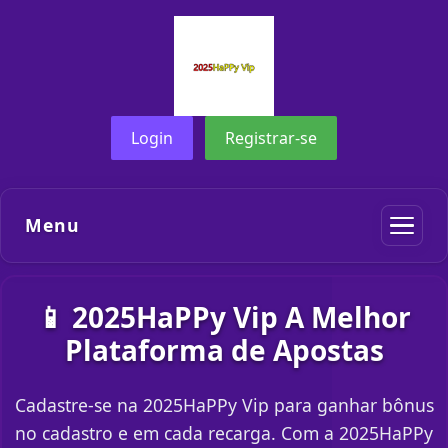
Login
Registrar-se
Menu
📱 2025HaPPy Vip A Melhor
Plataforma de Apostas
Cadastre-se na 2025HaPPy Vip para ganhar bônus
no cadastro e em cada recarga. Com a 2025HaPPy