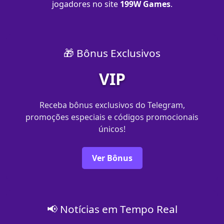
jogadores no site
199W Games
.
🎁 Bônus Exclusivos
VIP
Receba bônus exclusivos do Telegram,
promoções especiais e códigos promocionais
únicos!
Ver Bônus
📢 Notícias em Tempo Real