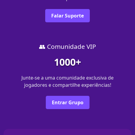
Falar Suporte
👥 Comunidade VIP
1000+
Junte-se a uma comunidade exclusiva de
jogadores e compartilhe experiências!
Entrar Grupo