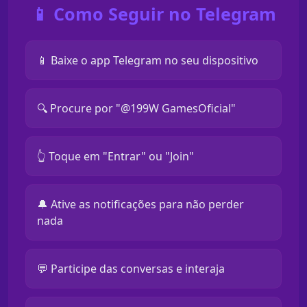
📱 Como Seguir no Telegram
📱 Baixe o app Telegram no seu dispositivo
🔍 Procure por "@199W GamesOficial"
👆 Toque em "Entrar" ou "Join"
🔔 Ative as notificações para não perder
nada
💬 Participe das conversas e interaja