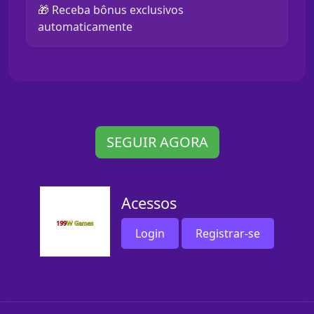
🎁 Receba bônus exclusivos
automaticamente
SEGUIR AGORA
Acessos
Login
Registrar-se