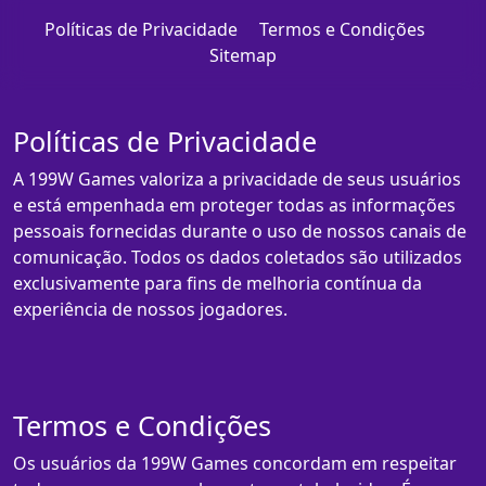
Políticas de Privacidade
Termos e Condições
Sitemap
Políticas de Privacidade
A 199W Games valoriza a privacidade de seus usuários
e está empenhada em proteger todas as informações
pessoais fornecidas durante o uso de nossos canais de
comunicação. Todos os dados coletados são utilizados
exclusivamente para fins de melhoria contínua da
experiência de nossos jogadores.
Termos e Condições
Os usuários da 199W Games concordam em respeitar