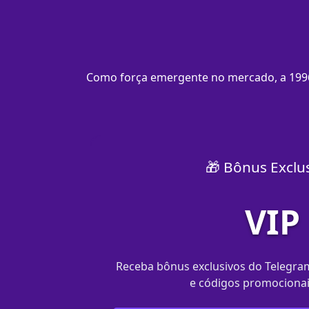
Como força emergente no mercado, a 1996J
🎁 Bônus Exclu
VIP
Receba bônus exclusivos do Telegra
e códigos promocionai