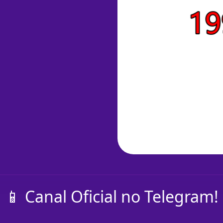
📱 Canal Oficial no Telegram!