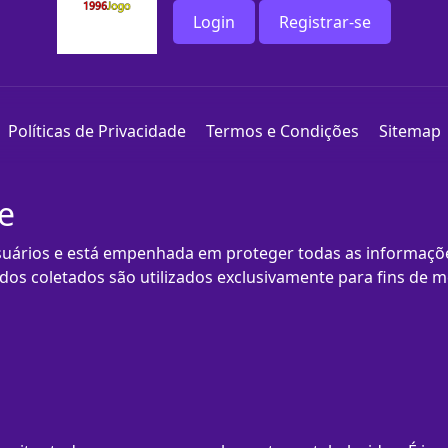
Login
Registrar-se
Políticas de Privacidade
Termos e Condições
Sitemap
de
usuários e está empenhada em proteger todas as informaçõ
os coletados são utilizados exclusivamente para fins de m