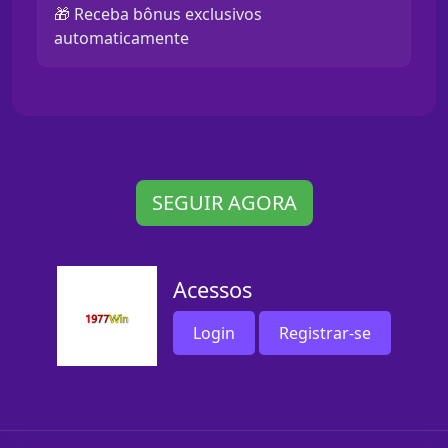
🎁 Receba bônus exclusivos
automaticamente
SEGUIR AGORA
Acessos
Login
Registrar-se