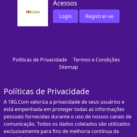
Acessos
Login
Registrar-se
Políticas de Privacidade
Termos e Condições
Sitemap
Políticas de Privacidade
A 18G.Com valoriza a privacidade de seus usuários e
está empenhada em proteger todas as informações
pessoais fornecidas durante o uso de nossos canais de
comunicação. Todos os dados coletados são utilizados
exclusivamente para fins de melhoria contínua da