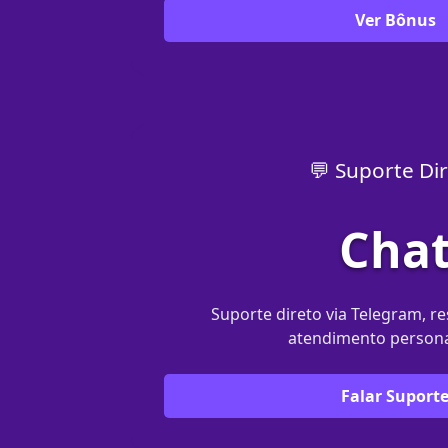
Ver Bônus
💬 Suporte Di
Cha
Suporte direto via Telegram, r
atendimento persona
Falar Suport