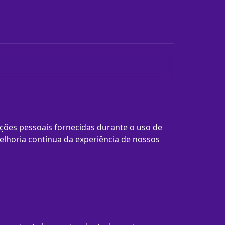
ções pessoais fornecidas durante o uso de
elhoria contínua da experiência de nossos