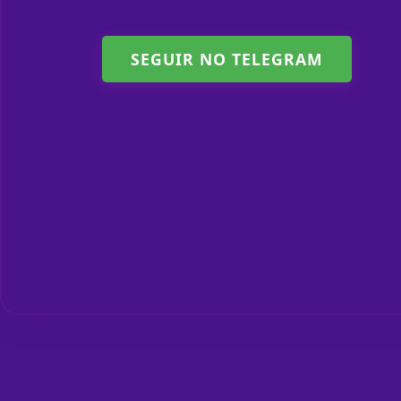
SEGUIR NO TELEGRAM