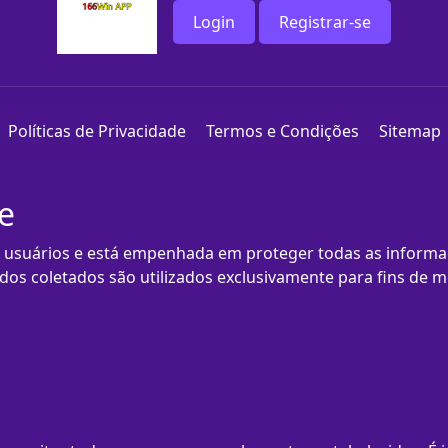
Login
Registrar-se
Políticas de Privacidade
Termos e Condições
Sitemap
de
s usuários e está empenhada em proteger todas as informa
os coletados são utilizados exclusivamente para fins de m